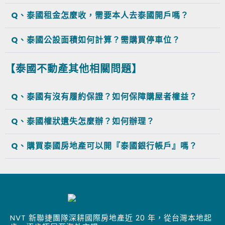
止前的一星期之內到泰國移民署辦理。
● 管理費一般由房東負擔，一次預繳一年。
Q、泰國租金怎麼收，需要本人去泰國開戶嗎？
● 償債基金是作為緊急基金使用的一次性支出，它用
於未來某一時間項目所要求的任何一次性維修或改
● 泰國水電費給付方式，水費大樓管理室繳納，電費
Q、泰國公設面積如何計算？需購買停車位？
● 月租金、押金兩個月會匯入您的泰國帳號，您必須
良。
基本費約 100泰銖內。
親自到泰國銀行開戶，過程中會由新聯捷泰國人員陪
● 償債基金必須在公寓交付予買家時支付，它的金額
● 泰國公寓無需購買公設，建商皆以實際面積出售，
【泰國不動產其他相關問題】
同協助翻譯，不用擔心語言不通。
取決於公寓的面積，所以是以每平方米計算。
泰國公寓必備游泳池、健身房、閱讀室、空中花園等
公共設施，節省 30% 以上房價。
Q、泰國有沒有履約保證？如何保障購屋者權益？
● 公寓竣工時交付，大多數開發商要求住戶預先支
付 1 年的管理費，期間 1 年內可不必支付管理費。管
● 停車位建商免費提供約 50% 的停車空間，住戶申請
Q、泰國權狀遺失怎麼辦？如何辦理？
● 泰國公寓無履約保證，每筆房款需匯入建商公司帳
理費用於開發項目的日常運作（例如保全、物業行政
停車證可先到先停，無固定位置。
戶。
和清潔工的薪資、泳池的維護、電梯維護、電力等
Q、購買泰國房地產可以開『泰國銀行帳戶』嗎？
申請的過程及文件：
等）。
● 建案都需經嚴格把關，代理泰國知名前十大建商，
步驟一
讓客戶交易的風險降到最低。
購置泰國房地產『可以』開泰銖帳戶（只可開泰銖帳
戶，美金帳戶不可以），只要您取得泰國權狀或者購
1、所有權人護照正本
買預售屋，已付完頭期款項以及簽訂建商買賣合約，
2、二位見證人
皆可與新聯捷業務專員預約至泰國銀行開戶，目前可
NVT 新聯捷團隊深耕國際房地產近 20 年，從台灣本地起