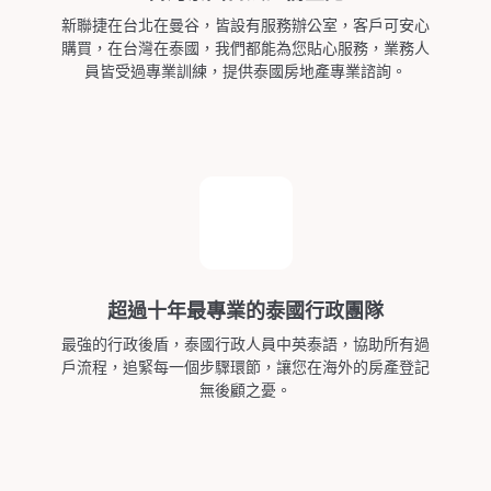
新聯捷在台北在曼谷，皆設有服務辦公室，客戶可安心
購買，在台灣在泰國，我們都能為您貼心服務，業務人
員皆受過專業訓練，提供泰國房地產專業諮詢。
超過十年最專業的泰國行政團隊
最強的行政後盾，泰國行政人員中英泰語，協助所有過
戶流程，追緊每一個步驟環節，讓您在海外的房產登記
無後顧之憂。