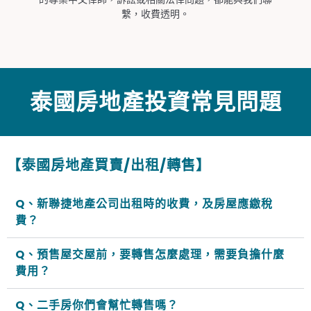
繫，收費透明。
泰國房地產投資常見問題
【泰國房地產買賣/出租/轉售】
Q、新聯捷地產公司出租時的收費，及房屋應繳稅
費？
Q、預售屋交屋前，要轉售怎麼處理，需要負擔什麼
● 代租仲介費，為租金的一個月費用
費用？
● 代管服務費為年租金8%，空窗期無收費
Q、二手房你們會幫忙轉售嗎？
● 買賣雙方可一同前往開發商辦理換約手續，亦可委