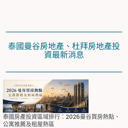
泰國曼谷房地產、杜拜房地產投
資最新消息
泰國房產投資區域排行：2026曼谷買房熱點、
公寓推薦及租屋熱區