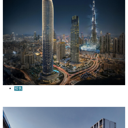
預售
杜拜-Binghatti SkyBlade