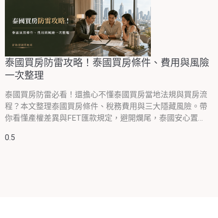
泰國買房防雷攻略！泰國買房條件、費用與風險
一次整理
泰國買房防雷必看！還擔心不懂泰國買房當地法規與買房流
程？本文整理泰國買房條件、稅務費用與三大隱藏風險。帶
你看懂產權差異與FET匯款規定，避開爛尾，泰國安心置
產！