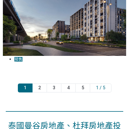
預售
杜拜-Emaar Terra Gardens
1
2
3
4
5
1 / 5
泰國曼谷房地產、杜拜房地產投