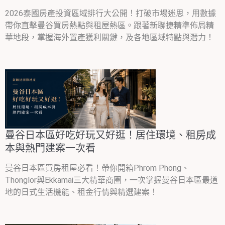
2026泰國房產投資區域排行大公開！打破市場迷思，用數據
帶你直擊曼谷買房熱點與租屋熱區。跟著新聯捷精準佈局精
華地段，掌握海外置產獲利關鍵，及各地區域特點與潛力！
曼谷日本區好吃好玩又好逛！居住環境、租房成
本與熱門建案一次看
曼谷日本區買房租屋必看！帶你開箱Phrom Phong、
Thonglor與Ekkamai三大精華商圈，一次掌握曼谷日本區最道
地的日式生活機能、租金行情與精選建案！