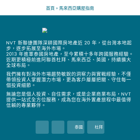
首頁
»
馬來西亞購屋指南
NVT 新聯捷團隊深耕國際房地產近 20 年，從台灣本地起
步，逐步拓展至海外市場。
2013 年進軍泰國房地產，至今累積十多年跨國服務經驗。
近期更積極前進阿聯酋杜拜、馬來西亞、英國，持續擴大
全球布局。
我們擁有對海外市場趨勢敏銳的洞察力與實戰經驗，不僅
帶領投資人掌握潛力市場，更為客戶層層把關、守住每一
個投資細節。
無論您是個人投資、自住需求，或是企業商業布局，NVT
提供一站式全方位服務，成為您在海外置產旅程中最值得
信賴的專業夥伴。
泰國
杜拜