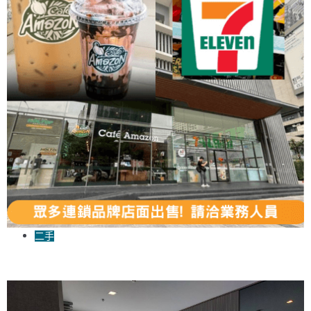
二手
曼谷7-11店面