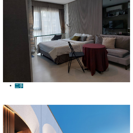
二手
Rhythm Sukhumvit 36-38