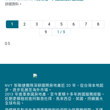
詳細資料 »
1
2
3
4
5
6
7
8
9
1 / 9
NVT 新聯捷團隊深耕國際房地產近 20 年，從台灣本地起
步，逐步拓展至海外市場。
2013 年進軍泰國房地產，至今累積十多年跨國服務經驗。
近期更積極前進阿聯酋杜拜、馬來西亞、英國，持續擴大
全球布局。
我們擁有對海外市場趨勢敏銳的洞察力與實戰經驗，不僅