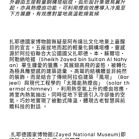
外觀由五座輕量
鋼構
塔組成，弧形設計象徵鳥翼升
起，亦具熱煙囪功能，可利用煙囪效應導入冷風至
下方展廳，有效應對當地高溫乾燥氣候
扎耶
德國
家
博物館
無疑是阿布達比文化地景上最醒
目的宣言。五座拔地而起的輕量化
鋼構
塔樓，靈感
源於阿拉伯聯合大公國國父扎耶德・本・蘇爾坦・
阿勒納哈揚（Sheikh Zayed bin Sultan Al Nahy
an）畢生鍾愛的獵鷹，其展翅高飛的姿態，被轉化
為極具雕塑感的建築語彙 。高聳的結構體並非純然
的裝飾，而是結合了傳統阿拉伯建築「風塔」（Bar
jeel）與現代工程學的「太陽能熱煙囪」（solar th
ermal chimney），利用熱空氣上升的煙囪效應，
將室內熱氣抽出，同時從地下管道引入冷卻後的空
氣，巧妙地實現了被動式降溫，體現古老智慧與前
瞻科技的對話 。
.扎耶德國家博物館(Zayed National Museum)即