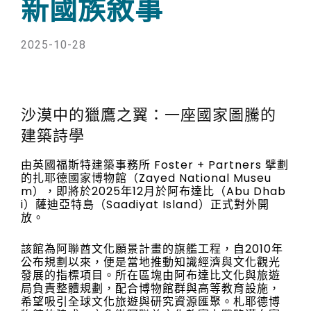
新國族敘事
2025-10-28
沙漠中的獵鷹之翼：一座國家圖騰的
建築詩學
由英國
福斯特建築事務所
Foster + Partners 擘劃
的扎耶德國家博物館（Zayed National Museu
m），即將於2025年12月於阿布達比（Abu Dhab
i）薩迪亞特島（Saadiyat Island）正式對外開
放。
該館為阿聯酋文化願景計畫的旗艦工程，自2010年
公布規劃以來，便是當地推動知識經濟與文化觀光
發展的指標項目。所在區塊由阿布達比文化與旅遊
局負責整體規劃，配合博物館群與高等教育設施，
希望吸引全球文化旅遊與研究資源匯聚。札耶德博