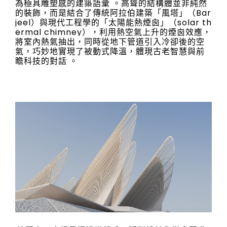
為極具雕塑感的建築語彙 。高聳的結構體並非純然
的裝飾，而是結合了傳統阿拉伯建築「風塔」（Bar
jeel）與現代工程學的「太陽能熱煙囪」（solar th
ermal chimney），利用熱空氣上升的煙囪效應，
將室內熱氣抽出，同時從地下管道引入冷卻後的空
氣，巧妙地實現了被動式降溫，體現古老智慧與前
瞻科技的對話 。