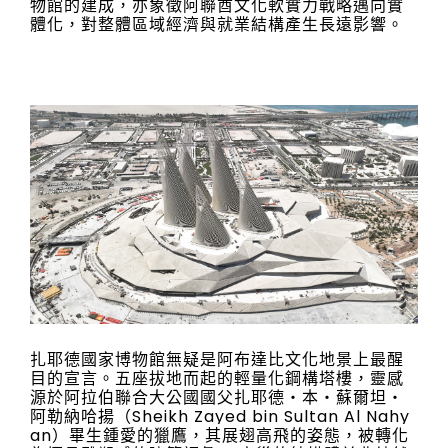
物館的建成，亦象徵阿聯酋文化軟實力戰略邁向實
體化，對整體區域經濟與就業結構產生長遠影響。
扎耶德國家博物館無疑是阿布達比文化地景上最醒
目的宣言。五座拔地而起的輕量化鋼構塔樓，靈感
源於阿拉伯聯合大公國國父扎耶德・本・蘇爾坦・
阿勒納哈揚（Sheikh Zayed bin Sultan Al Nahy
an）畢生鍾愛的獵鷹，其展翅高飛的姿態，被轉化